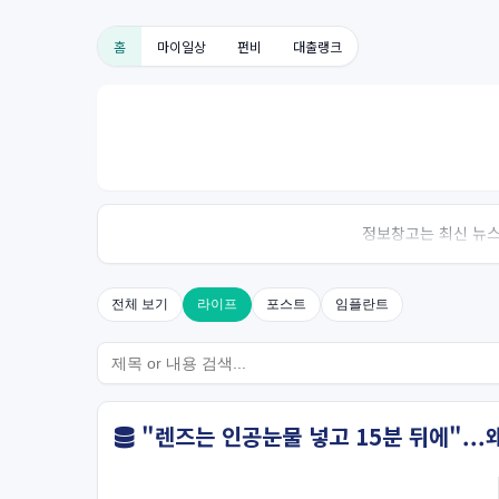
홈
마이일상
펀비
대출랭크
정보창고는 최신 뉴스,
전체 보기
라이프
포스트
임플란트
"렌즈는 인공눈물 넣고 15분 뒤에"...