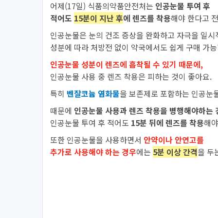
어제(17일) 식품의약품안전처는
인공눈물 투여 후
적어도
15분이 지난 후
에 렌즈를 착용
해야 한다고 
인공눈물은 눈의 건조 증상을 완화하고 자극을 일시
성분에 따라 처방전 없이 약국에서도 쉽게 구매 가능
인공눈물 성분이 렌즈에 흡착될 수 있기 때문에,
인공눈물 사용 중 렌즈 착용은 피하는 것이 좋아요.
특히
벤잘코늄 염화물
을 보존제로 포함하는
인공눈
때문에
인공눈물 사용과 렌즈 착용을 병행해야하는 
인공눈물 투여 후 적어도
15분 뒤에 렌즈를 착용
해야
또한 인공눈물을 사용하면서
안약이나 안연고를
추가로 사용해야 하는 경우
에는
5분 이상 간격
을 두