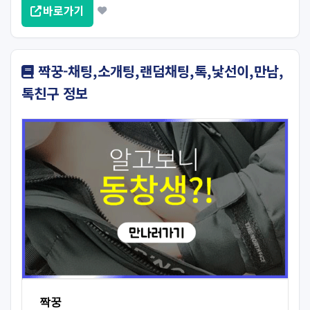
바로가기
짝꿍-채팅,소개팅,랜덤채팅,톡,낯선이,만남,
톡친구 정보
짝꿍