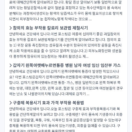
료에 대해간단하게 알아보려고 합니다. 황달 증상 알아보기 보통 일반적으로 알
려져 있는 황달은혈색소와 같이 철분을 포함하고 있는 특수단백질이 몸 속에서
분해되는 과정에서생성되는 황색의 담즙색소가 우리 몸에 필요이상으로 쌓이게
되면서 피부점막이나 눈 흰자에노랗게 착색되는 것으로 ...
참외의 효능 부작용 칼로리 보관법 제철시기
안녕하세요 건강쉐어 입니다.이번 포스팅은 여름에 섭취하기 좋은 과일참외의
효능 부작용 칼로리 보관법제철시기를 간단하게 알아보려고 합니다. 참외의 효
능 1) 위장 운동 촉진참외는 섬유질과 수분이 함유되어 있어위장 운동을 촉진시
켜 소화 작용에도움을 줄 수 있다고 알려져 있습니다.2) 피부노화항산화 성분들
이 풍부하게 함유되어 있는참외는 체내의 활성산소 제...
갑자기 왼쪽아랫배누르면통증 병원 남자 여성 임신 임산부 가스
안녕하세요 건강쉐어 입니다.갑자기 왼쪽아랫배에 통증이 발생한 적있으시나
요? 이번 포스팅은갑자기 왼쪽아랫배누르면통증에 대해간단하게 알아보려고
합니다. 갑자기 왼쪽아랫배누르면 통증- 가스, 병원 일반적으로 왼쪽 하복부 쪽
에는 방광, 대장,왼쪽 신장, 왼쪽 요관, 혈관 및 신경 등이있으며 여성분들의 경우
에는 난소 및 나팔관이위치해 있습니다.대체로 갑자기 ...
구충제 복용시기 효과 가격 부작용 복용법
안녕하세요 건강쉐어 입니다.오늘 포스팅은 구충제 효과 부작용복용시기와 복
용법을 간단하게알아가 보려고 합니다. 구충제란? 우리 몸속에 기생충이나 회충
이 있을 경우발열, 복통, 구토, 식욕부진 등과 같은증상들이 발생할 수 있는데구
충제를 복용하게 되면 우리 몸속에 있는기생충, 회충을 없애줄 수 있습니다. 구
충제 효과는 어떨까 구충제를 복용하면 단백질...